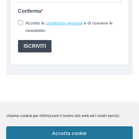
Conferma
Accetto le
condizioni generali
e di ricevere le
newsletter
ISCRIVITI
Usiamo cookie per ottimizzare il nostro sito web ed i nostri servizi.
Suite Travel by
Helkin Srl
Via Aurelio Saffi, 10 00015
Monterotondo (RM) P.IVA 07626110964
Pec:
helkin@legalmail.it
Licenza Regione Lombardia n 269858
Accetta cookie
del 7/11/2013 Assicurazione Rc Unipol n.