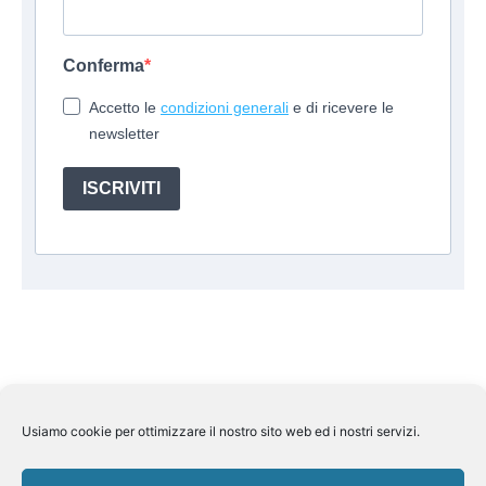
Conferma
Accetto le
condizioni generali
e di ricevere le
newsletter
ISCRIVITI
Usiamo cookie per ottimizzare il nostro sito web ed i nostri servizi.
Suite Travel by
Helkin Srl
Via Aurelio Saffi, 10 00015
Monterotondo (RM) P.IVA 07626110964
Pec:
helkin@legalmail.it
Licenza Regione Lombardia n 269858