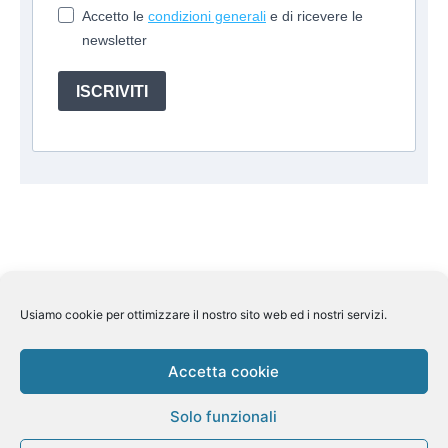
Accetto le
condizioni generali
e di ricevere le
newsletter
ISCRIVITI
Usiamo cookie per ottimizzare il nostro sito web ed i nostri servizi.
Suite Travel by
Helkin Srl
Via Aurelio Saffi, 10 00015
Monterotondo (RM) P.IVA 07626110964
Pec:
helkin@legalmail.it
Licenza Regione Lombardia n 269858
Accetta cookie
del 7/11/2013 Assicurazione Rc Unipol n.
1/85078/319/180904343/4 Fondo di garanzia Fondo Vacanze
Solo funzionali
Felici n. 2410