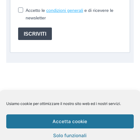
Accetto le
condizioni generali
e di ricevere le
newsletter
ISCRIVITI
Usiamo cookie per ottimizzare il nostro sito web ed i nostri servizi.
Suite Travel by
Helkin Srl
Via Aurelio Saffi, 10 00015
Monterotondo (RM) P.IVA 07626110964
Pec:
helkin@legalmail.it
Licenza Regione Lombardia n 269858
Accetta cookie
del 7/11/2013 Assicurazione Rc Unipol n.
1/85078/319/180904343/4 Fondo di garanzia Fondo Vacanze
Solo funzionali
Felici n. 2410