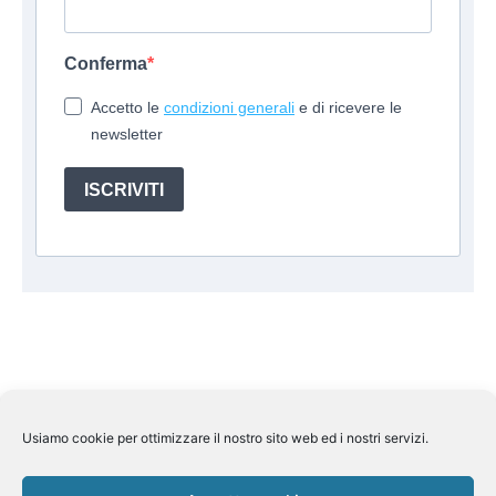
Conferma
Accetto le
condizioni generali
e di ricevere le
newsletter
ISCRIVITI
Usiamo cookie per ottimizzare il nostro sito web ed i nostri servizi.
Suite Travel by
Helkin Srl
Via Aurelio Saffi, 10 00015
Monterotondo (RM) P.IVA 07626110964
Pec:
helkin@legalmail.it
Licenza Regione Lombardia n 269858