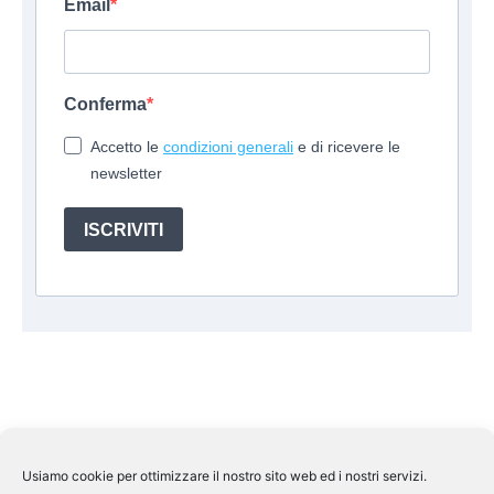
Email
Conferma
Accetto le
condizioni generali
e di ricevere le
newsletter
ISCRIVITI
Usiamo cookie per ottimizzare il nostro sito web ed i nostri servizi.
Suite Travel by
Helkin Srl
Via Aurelio Saffi, 10 00015