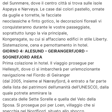
del Sunnmøre, dove il centro città si trova sulle isole
Aspøya e Nørvøya. Le case dai colori pastello, ornate
da guglie e torrette, le facciate
neoclassiche e finto gotico, le decorazioni floreali vi
conquisteranno durante le vostre passeggiate,
soprattutto lungo la via principale,
Kongensgate, su cui si affacciano edifici in stile Liberty.
Sistemazione, cena e pernottamento in hotel.
GIORNO 4: ALESUND – GEIRANGERFJORD –
SOGNEFJORD AREA
Prima colazione in hotel. Il viaggio prosegue per
Hellesylt, dove ci si imbarcherà per un’emozionante
navigazione nel Fiordo di Geiranger
(dal 2005, insieme al Nærøyfjord, è entrato a far parte
della lista dei patrimoni dell’umanità dell’UNESCO), dalla
quale potrete ammirare la
cascata delle Sette Sorelle e quella del Velo della
Sposa. Si prosegue poi per Loen, villaggio che si
specchia nel Nordfjord, situato allo sbocco