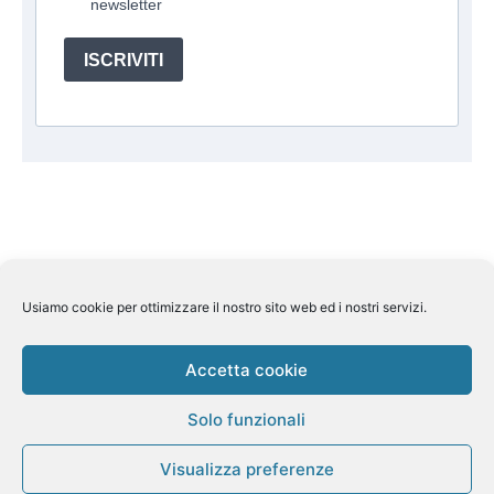
newsletter
ISCRIVITI
Usiamo cookie per ottimizzare il nostro sito web ed i nostri servizi.
Suite Travel by
Helkin Srl
Via Aurelio Saffi, 10 00015
Monterotondo (RM) P.IVA 07626110964
Pec:
helkin@legalmail.it
Licenza Regione Lombardia n 269858
Accetta cookie
del 7/11/2013 Assicurazione Rc Unipol n.
1/85078/319/180904343/4 Fondo di garanzia Fondo Vacanze
Solo funzionali
Felici n. 2410
Visualizza preferenze
Cookie Policy
–
Privacy Policy