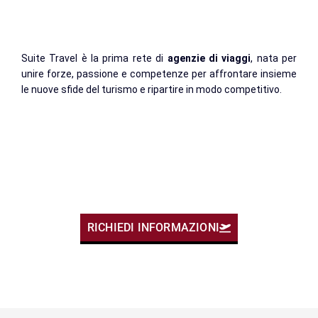
Suite Travel è la prima rete di
agenzie di viaggi
, nata per
unire forze, passione e competenze per affrontare insieme
le nuove sfide del turismo e ripartire in modo competitivo.
Suite Travel è un nuovo concept di agenzie di viaggi del
futuro. È il punto di incontro tra il know-how delle agenzie di
viaggio tradizionali e la flessibilità della consulenza online.
RICHIEDI INFORMAZIONI