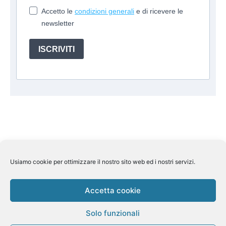
Accetto le
condizioni generali
e di ricevere le
newsletter
ISCRIVITI
Usiamo cookie per ottimizzare il nostro sito web ed i nostri servizi.
Suite Travel by
Helkin Srl
Via Aurelio Saffi, 10 00015
Monterotondo (RM) P.IVA 07626110964
Pec:
helkin@legalmail.it
Licenza Regione Lombardia n 269858
Accetta cookie
del 7/11/2013 Assicurazione Rc Unipol n.
1/85078/319/180904343/4 Fondo di garanzia Fondo Vacanze
Solo funzionali
Felici n. 2410