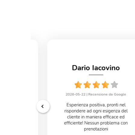
Dario Iacovino
uiano
2026-05-22 |
Recensione da Google
e da Google
Esperienza positiva, pronti nel
onibili un
rispondere ad ogni esigenza del
***** Che mi
cliente in maniera efficace ed
efficiente! Nessun problema con
prenotazioni