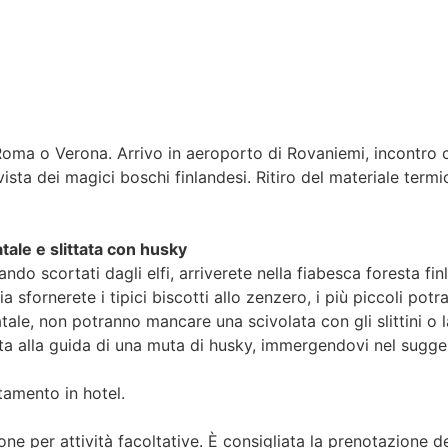
oma o Verona. Arrivo in aeroporto di Rovaniemi, incontro co
ista dei magici boschi finlandesi. Ritiro del materiale termico
ale e slittata con husky
ndo scortati dagli elfi, arriverete nella fiabesca foresta fin
a sfornerete i tipici biscotti allo zenzero, i più piccoli po
ale, non potranno mancare una scivolata con gli slittini o 
itta alla guida di una muta di husky, immergendovi nel sugge
tamento in hotel.
ne per attività facoltative. È consigliata la prenotazione de