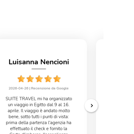
Luisanna Nencioni
Fab
2026-04-26 |
Recensione da Google
2026-04-02
SUITE TRAVEL mi ha organizzato
Agenzia
un viaggio in Egitto dal 9 al 16.
Francesca t
aprile. Il viaggio è andato molto
alcuni m
bene, sotto tutti i punti di vista:
quando ti t
prima della partenza l'agenzia ha
ed " inves
effettuato il check e fornito la
capire