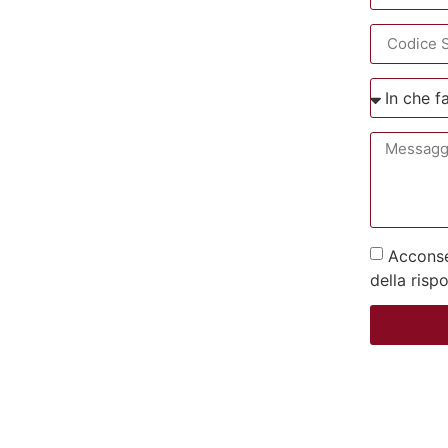
Acconsen
della risp