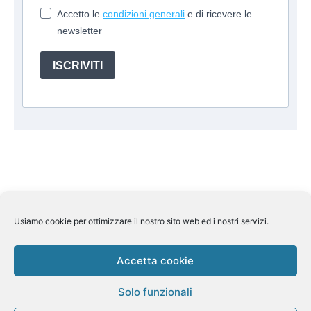
Accetto le
condizioni generali
e di ricevere le
newsletter
ISCRIVITI
Usiamo cookie per ottimizzare il nostro sito web ed i nostri servizi.
Suite Travel by
Helkin Srl
Via Aurelio Saffi, 10 00015
Monterotondo (RM) P.IVA 07626110964
Pec:
helkin@legalmail.it
Licenza Regione Lombardia n 269858
Accetta cookie
del 7/11/2013 Assicurazione Rc Unipol n.
1/85078/319/180904343/4 Fondo di garanzia Fondo Vacanze
Solo funzionali
Felici n. 2410