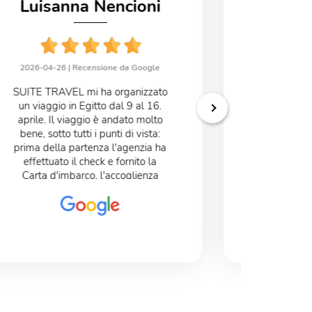
Luisanna Nencioni
Fab
2026-04-26 |
Recensione da Google
2026-04-02
SUITE TRAVEL mi ha organizzato
Agenzia
un viaggio in Egitto dal 9 al 16.
Francesca t
aprile. Il viaggio è andato molto
alcuni m
bene, sotto tutti i punti di vista:
quando ti t
prima della partenza l'agenzia ha
ed " inves
effettuato il check e fornito la
capire
Carta d'imbarco, l'accoglienza
consigliart
negli aeroporti è stata precisa e
molto accurata, l'albergo del
Cairo era molto bello, buono
anche il ristorante. Lo stesso
dicasi per l'albergo di Luxor. La
crociera è andata molto bene, il
personale era molto cortese e
professionale, cibo buono. Le
guide tutte molto brave e