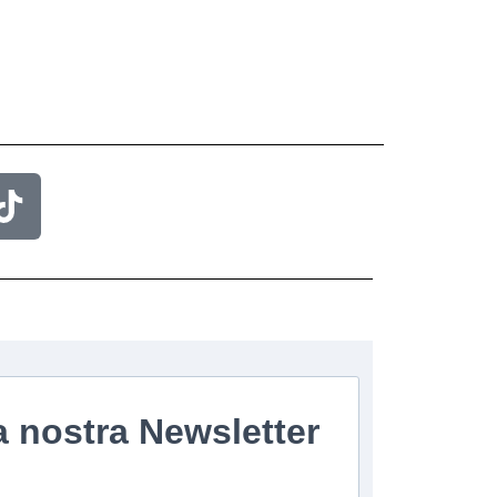
professionali. Il mio giudizio è
molto positivo.
lla nostra Newsletter