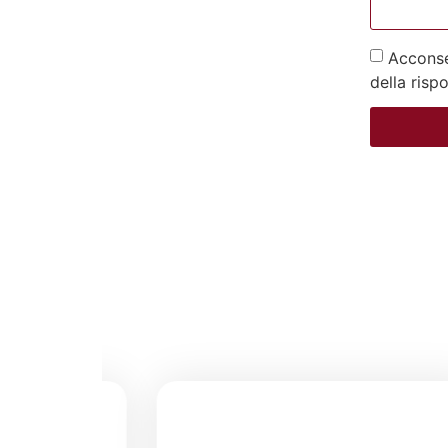
Acconsen
della risp