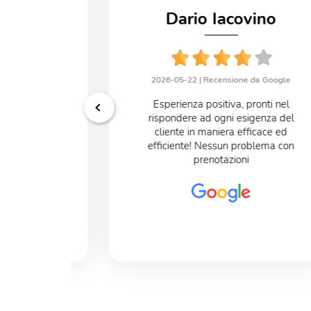
Dario Iacovino
uiano
2026-05-22 |
Recensione da Google
e da Google
Esperienza positiva, pronti nel
onibili un
rispondere ad ogni esigenza del
***** Che mi
cliente in maniera efficace ed
efficiente! Nessun problema con
prenotazioni