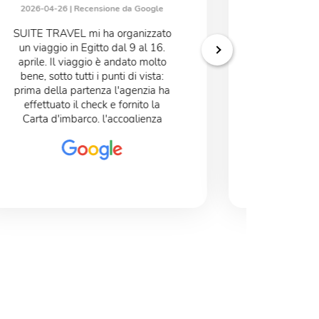
2026-04-26 |
Recensione da Google
2026-04-02
SUITE TRAVEL mi ha organizzato
Agenzia
un viaggio in Egitto dal 9 al 16.
Francesca t
aprile. Il viaggio è andato molto
alcuni m
bene, sotto tutti i punti di vista:
quando ti t
prima della partenza l'agenzia ha
ed " inves
effettuato il check e fornito la
capire
Carta d'imbarco, l'accoglienza
consigliart
negli aeroporti è stata precisa e
molto accurata, l'albergo del
Cairo era molto bello, buono
anche il ristorante. Lo stesso
dicasi per l'albergo di Luxor. La
crociera è andata molto bene, il
personale era molto cortese e
professionale, cibo buono. Le
guide tutte molto brave e
professionali. Il mio giudizio è
molto positivo.