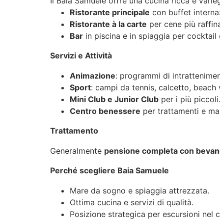
Il Baia Samuele offre una cucina ricca e varie
Ristorante principale
con buffet internazi
Ristorante à la carte
per cene più raffin
Bar
in piscina e in spiaggia per cocktail
Servizi e Attività
Animazione
: programmi di intratteniment
Sport
: campi da tennis, calcetto, beach v
Mini Club e Junior Club
per i più piccoli
Centro benessere
per trattamenti e ma
Trattamento
Generalmente
pensione completa con bevan
Perché scegliere Baia Samuele
Mare da sogno e spiaggia attrezzata.
Ottima cucina e servizi di qualità.
Posizione strategica per escursioni nel c