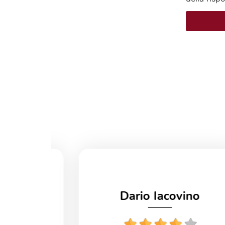
Dario Iacovino
uiano