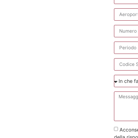
Acconsen
della risp