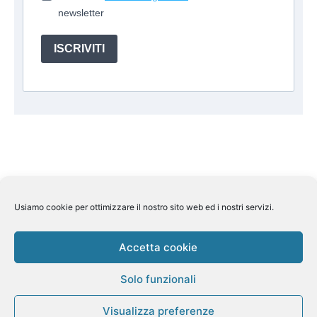
newsletter
ISCRIVITI
Usiamo cookie per ottimizzare il nostro sito web ed i nostri servizi.
Suite Travel by
Helkin Srl
Via Aurelio Saffi, 10 00015
Monterotondo (RM) P.IVA 07626110964
Pec:
helkin@legalmail.it
Licenza Regione Lombardia n 269858
Accetta cookie
del 7/11/2013 Assicurazione Rc Unipol n.
1/85078/319/180904343/4 Fondo di garanzia Fondo Vacanze
Solo funzionali
Felici n. 2410
Visualizza preferenze
Cookie Policy
–
Privacy Policy