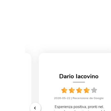
Dario Iacovino
uiano
2026-05-22 |
Recensione da Google
e da Google
Esperienza positiva, pronti nel