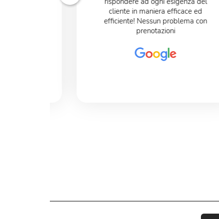
onibili un
rispondere ad ogni esigenza del
***** Che mi
cliente in maniera efficace ed
efficiente! Nessun problema con
prenotazioni