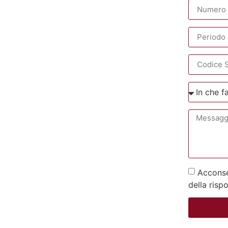
Acconsen
della risp