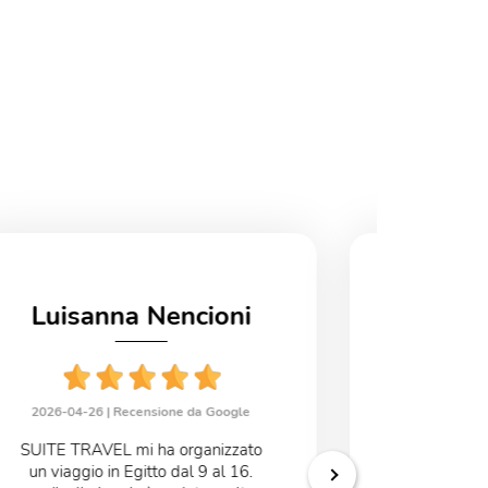
Luisanna Nencioni
Fab
2026-04-26 |
Recensione da Google
2026-04-02
SUITE TRAVEL mi ha organizzato
Agenzia
un viaggio in Egitto dal 9 al 16.
Francesca t