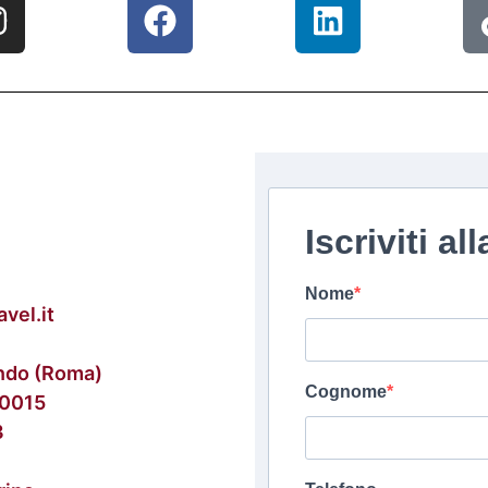
Iscriviti a
Nome
vel.it
ndo (Roma)
Cognome
 00015
3