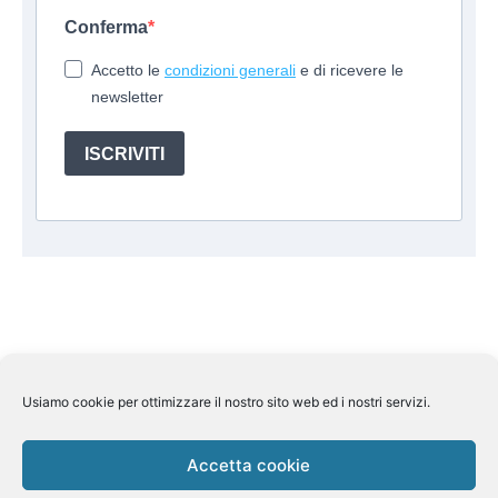
Conferma
Accetto le
condizioni generali
e di ricevere le
newsletter
ISCRIVITI
Usiamo cookie per ottimizzare il nostro sito web ed i nostri servizi.
Suite Travel by
Helkin Srl
Via Aurelio Saffi, 10 00015
Monterotondo (RM) P.IVA 07626110964
Pec:
helkin@legalmail.it
Licenza Regione Lombardia n 269858
Accetta cookie
del 7/11/2013 Assicurazione Rc Unipol n.