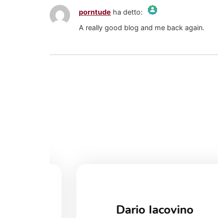
porntude
ha detto:
The Real Person Badge!
A really good blog and me back again.
Anti-Spam by CleanTalk
Dario Iacovino