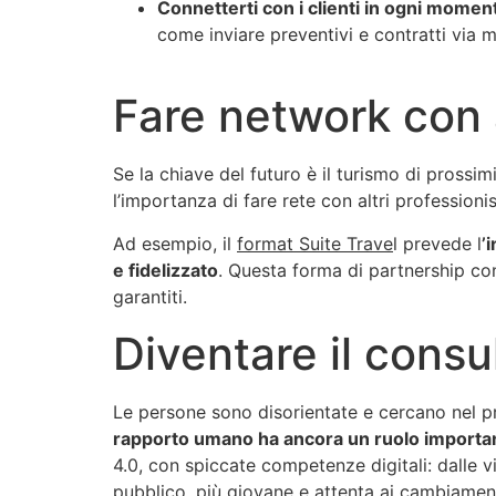
Connetterti con i clienti in ogni momen
come inviare preventivi e contratti via 
Fare network con a
Se la chiave del futuro è il turismo di prossim
l’importanza di fare rete con altri professioni
Ad esempio, il
format Suite Trave
l prevede l
’
e fidelizzato
. Questa forma di partnership con
garantiti.
Diventare il consu
Le persone sono disorientate e cercano nel pr
rapporto umano ha ancora un ruolo importante
4.0, con spiccate competenze digitali: dalle 
pubblico, più giovane e attenta ai cambiament