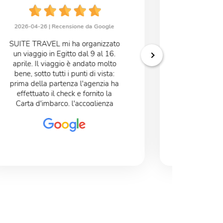
2026-04-26 |
Recensione da Google
2026-04-02
SUITE TRAVEL mi ha organizzato
Agenzia
un viaggio in Egitto dal 9 al 16.
Francesca t
aprile. Il viaggio è andato molto
alcuni m
bene, sotto tutti i punti di vista:
quando ti t
prima della partenza l'agenzia ha
ed " inves
effettuato il check e fornito la
capire
Carta d'imbarco, l'accoglienza
consigliart
negli aeroporti è stata precisa e
molto accurata, l'albergo del
Cairo era molto bello, buono
anche il ristorante. Lo stesso
dicasi per l'albergo di Luxor. La
crociera è andata molto bene, il
personale era molto cortese e
professionale, cibo buono. Le
guide tutte molto brave e
professionali. Il mio giudizio è
molto positivo.