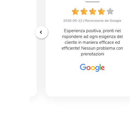
uiano
2026-05-22 |
Recensione da Google
e da Google
Esperienza positiva, pronti nel
onibili un
rispondere ad ogni esigenza del
***** Che mi
cliente in maniera efficace ed
efficiente! Nessun problema con
prenotazioni